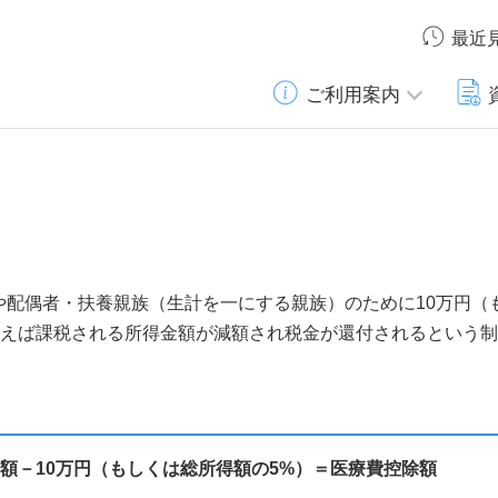
最近
ご利用案内
人や配偶者・扶養親族（生計を一にする親族）のために10万円
行えば課税される所得金額が減額され税金が還付されるという
額－10万円（もしくは総所得額の5%）＝医療費控除額