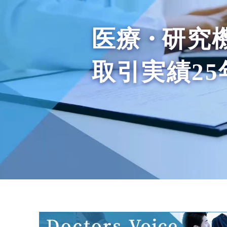
医療
・
研究
取引実績2