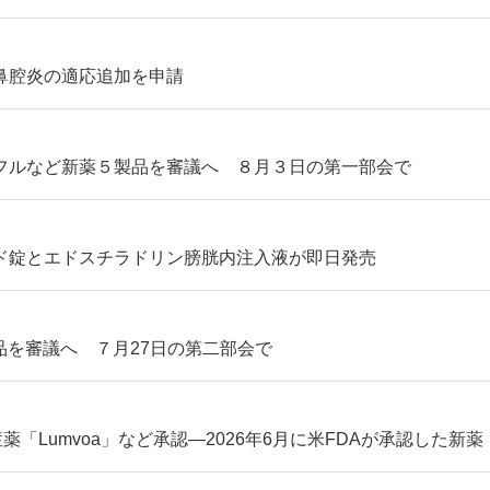
鼻腔炎の適応追加を申請
フルなど新薬５製品を審議へ ８月３日の第一部会で
ド錠とエドスチラドリン膀胱内注入液が即日発売
品を審議へ ７月27日の第二部会で
症薬「Lumvoa」など承認―2026年6月に米FDAが承認した新薬