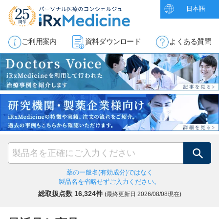
日本語
ご利用案内
資料ダウンロード
よくある質問
検索
薬の一般名(有効成分)ではなく
製品名を省略せずご入力ください。
総取扱点数 16,324件
(最終更新日
2026/08/08現在)