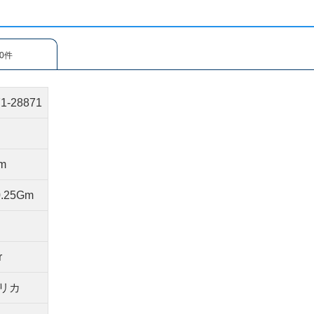
0件
1-28871
am
0.25Gm
r
リカ