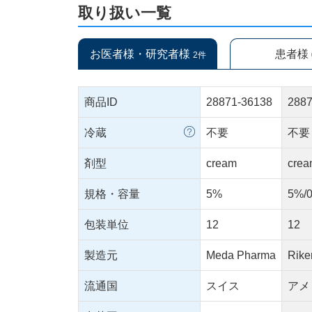
取り扱い一覧
お医者様・研究者様
患者様
2件
商品ID
28871-36138
2887
冷蔵
不要
不要
剤型
cream
cre
規格・容量
5%
5%/
包装単位
12
12
製造元
Meda Pharma
Rike
流通国
スイス
アメ