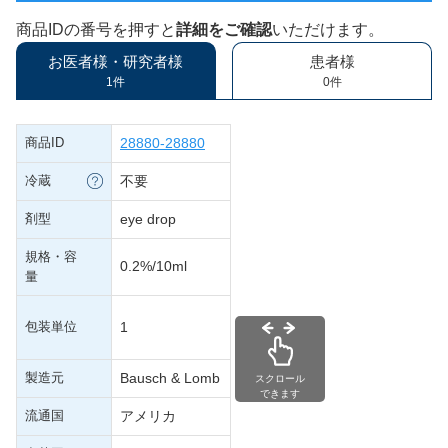
商品IDの番号を押すと
詳細をご確認
いただけます。
お医者様・研究者様
患者様
1件
0件
商品ID
28880-28880
冷蔵
不要
剤型
eye drop
規格・容
0.2%/10ml
量
包装単位
1
製造元
Bausch & Lomb
スクロール
できます
流通国
アメリカ