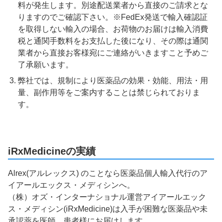
料が発生します。別途配送業者から直接のご請求とな
りますのでご確認下さい。※FedEx発送で輸入確認証
を取得しない輸入の場合、お荷物のお届けは輸入消費
税と通関手数料をお支払した後になり、その際は通関
業者から直接お客様宛にご連絡がいきますこと予めご
了承願います。
弊社では、規制により医薬品の効果・効能、用法・用
量、副作用等をご案内することは禁じられておりま
す。
iRxMedicineの実績
Alrex(アルレックス) のことなら医薬品個人輸入代行のア
イアールエックス・メディシンへ。
（株）オズ・インターナショナル運営アイアールエック
ス・メディシン(iRxMedicine)は入手が困難な医薬品や未
承認薬を医師、患者様にお届けします。