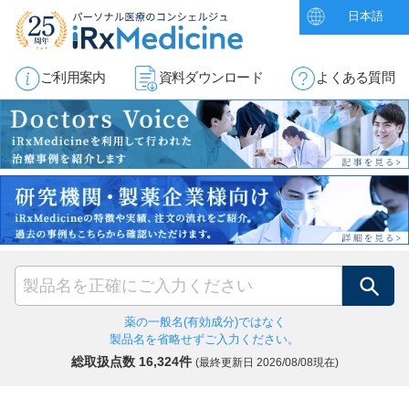
日本語
ご利用案内
資料ダウンロード
よくある質問
検索
薬の一般名(有効成分)ではなく
製品名を省略せずご入力ください。
総取扱点数 16,324件
(最終更新日
2026/08/08現在)