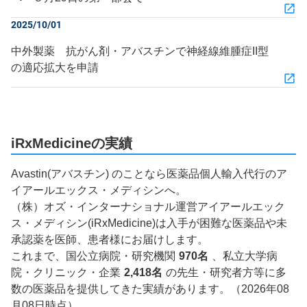
2025/10/01
中外製薬 抗がん剤・アバスチンで神経線維腫症II型
の適応拡大を申請
iRxMedicineの実績
Avastin(アバスチン) のことなら医薬品個人輸入代行のア
イアールエックス・メディシンへ。
（株）オズ・インターナショナル運営アイアールエック
ス・メディシン(iRxMedicine)は入手が困難な医薬品や未
承認薬を医師、患者様にお届けします。
これまで、国公立病院・研究機関
970名
、私立大学病
院・クリニック・企業
2,418名
の先生・研究者方等に多
数の医薬品を提供してきた実績があります。（2026年08
月08日時点）