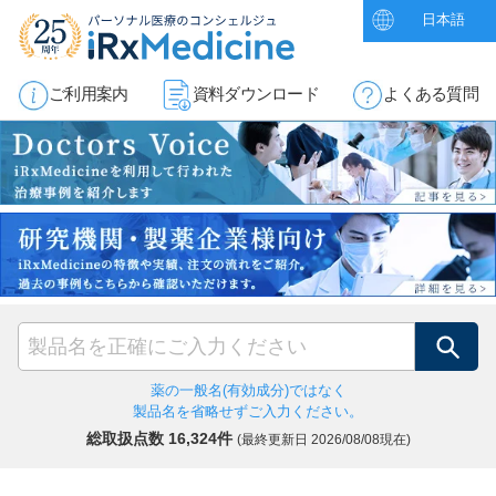
日本語
ご利用案内
資料ダウンロード
よくある質問
検索
薬の一般名(有効成分)ではなく
製品名を省略せずご入力ください。
総取扱点数 16,324件
(最終更新日
2026/08/08現在)