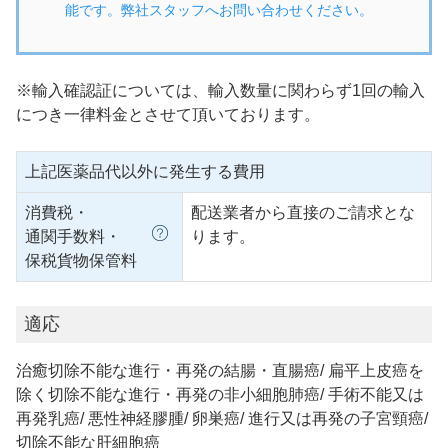
能です。弊社スタッフへお問い合わせください。
※輸入確認証については、輸入数量に関わらず1回の輸入
につき一律料金とさせて頂いております。
上記医薬品代以外に発生する費用
消費税・
配送業者から直接のご請求とな
通関手数料・
ります。
保税貨物保管料
適応
治癒切除不能な進行・再発の結腸・直腸癌/ 扁平上皮癌を
除く切除不能な進行・再発の非小細胞肺癌/ 手術不能又は
再発乳癌/ 悪性神経膠腫/ 卵巣癌/ 進行又は再発の子宮頸癌/
切除不能な肝細胞癌