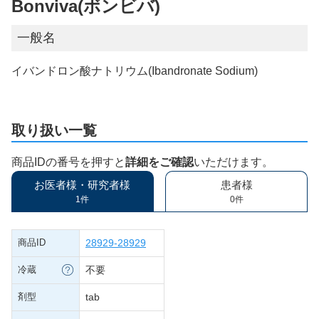
Bonviva(ボンビバ)
一般名
イバンドロン酸ナトリウム(Ibandronate Sodium)
取り扱い一覧
商品IDの番号を押すと
詳細をご確認
いただけます。
お医者様・研究者様
患者様
1件
0件
商品ID
28929-28929
冷蔵
不要
剤型
tab