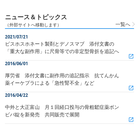
ニュース＆トピックス
一覧へ
（外部サイトへ移動します）
2021/07/21
ビスホスホネート製剤とデノスマブ 添付文書の
「重大な副作用」に尺骨等での非定型骨折を追記へ
2016/06/01
厚労省 添付文書に副作用の追記指示 抗てんかん
薬イーケプラによる「急性腎不全」など
2016/04/22
中外と大正富山 月１回経口投与の骨粗鬆症薬ボン
ビバ錠を新発売 共同販売で展開