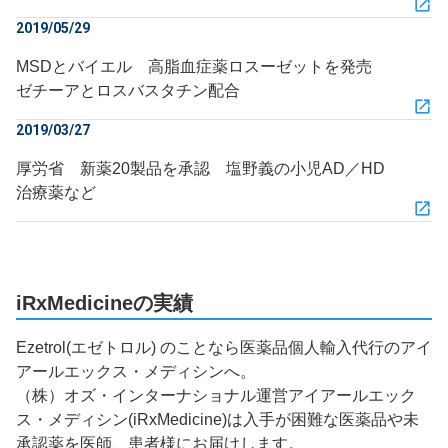
2019/05/29
MSDとバイエル 高脂血症薬ロスーゼットを発売
ゼチーアとロスバスタチン配合
2019/03/27
厚労省 新薬20製品を承認 塩野義の小児AD／HD
治療薬など
iRxMedicineの実績
Ezetrol(エゼトロル) のことなら医薬品個人輸入代行のアイ
アールエックス・メディシンへ。
（株）オズ・インターナショナル運営アイアールエック
ス・メディシン(iRxMedicine)は入手が困難な医薬品や未
承認薬を医師、患者様にお届けします。