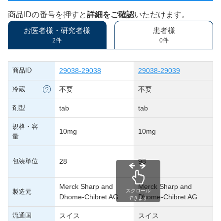
商品IDの番号を押すと
詳細をご確認
いただけます。
お医者様・研究者様
患者様
2件
0件
商品ID
29038-29038
29038-29039
冷蔵
不要
不要
剤型
tab
tab
規格・容
10mg
10mg
量
包装単位
28
98
Merck Sharp and
Merck Sharp and
製造元
スクロール
Dhome-Chibret AG
Dhome-Chibret AG
できます
流通国
スイス
スイス