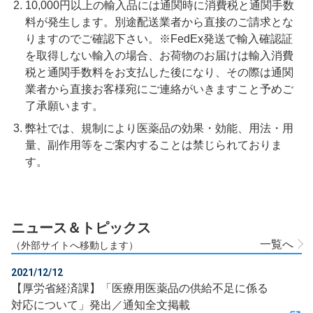
10,000円以上の輸入品には通関時に消費税と通関手数
料が発生します。別途配送業者から直接のご請求とな
りますのでご確認下さい。※FedEx発送で輸入確認証
を取得しない輸入の場合、お荷物のお届けは輸入消費
税と通関手数料をお支払した後になり、その際は通関
業者から直接お客様宛にご連絡がいきますこと予めご
了承願います。
弊社では、規制により医薬品の効果・効能、用法・用
量、副作用等をご案内することは禁じられておりま
す。
ニュース＆トピックス
一覧へ
（外部サイトへ移動します）
2021/12/12
【厚労省経済課】「医療用医薬品の供給不足に係る
対応について」発出／通知全文掲載