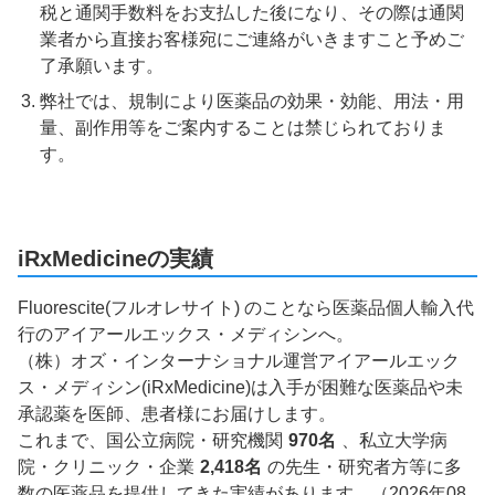
税と通関手数料をお支払した後になり、その際は通関
業者から直接お客様宛にご連絡がいきますこと予めご
了承願います。
弊社では、規制により医薬品の効果・効能、用法・用
量、副作用等をご案内することは禁じられておりま
す。
iRxMedicineの実績
Fluorescite(フルオレサイト) のことなら医薬品個人輸入代
行のアイアールエックス・メディシンへ。
（株）オズ・インターナショナル運営アイアールエック
ス・メディシン(iRxMedicine)は入手が困難な医薬品や未
承認薬を医師、患者様にお届けします。
これまで、国公立病院・研究機関
970名
、私立大学病
院・クリニック・企業
2,418名
の先生・研究者方等に多
数の医薬品を提供してきた実績があります。（2026年08