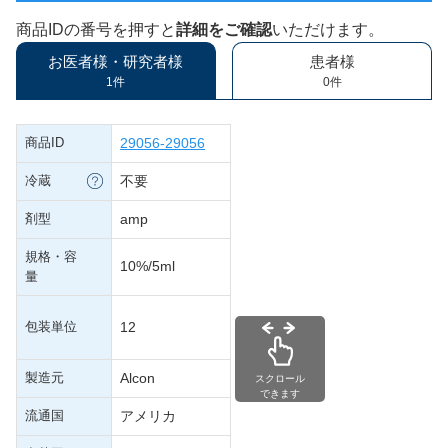
商品IDの番号を押すと
詳細をご確認
いただけます。
お医者様・研究者様
患者様
1件
0件
商品ID
29056-29056
冷蔵
不要
剤型
amp
規格・容
10%/5ml
量
包装単位
12
製造元
Alcon
スクロール
できます
流通国
アメリカ