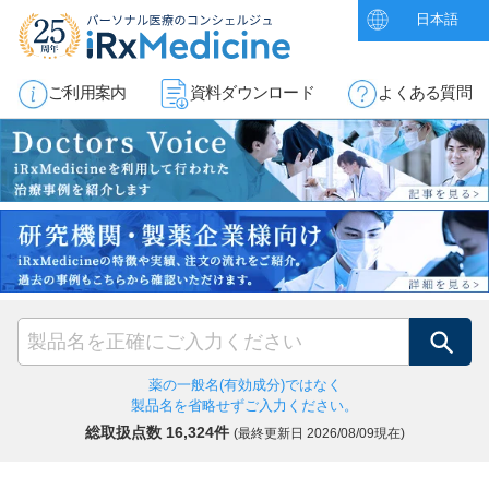
日本語
ご利用案内
資料ダウンロード
よくある質問
検索
薬の一般名(有効成分)ではなく
製品名を省略せずご入力ください。
総取扱点数 16,324件
(最終更新日
2026/08/09現在)