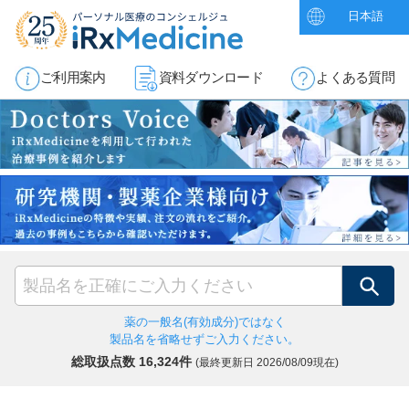
日本語
ご利用案内
資料ダウンロード
よくある質問
検索
薬の一般名(有効成分)ではなく
製品名を省略せずご入力ください。
総取扱点数 16,324件
(最終更新日
2026/08/09現在)