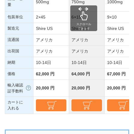
500mg
750mg
1000mg
量
包装単位
2×45
6×15
9×10
スクロール
製造元
Shire US
Shire US
Shire US
できます
流通国
アメリカ
アメリカ
アメリカ
出荷国
アメリカ
アメリカ
アメリカ
納期
10-14日
10-14日
10-14日
価格
62,000 円
64,000 円
67,000 円
輸入確認
20,000 円
20,000 円
20,000 円
証手数料
カートに
入れる