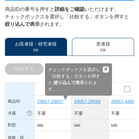
商品IDの番号を押すと
詳細をご確認
いただけます。
チェックボックスを選択し「比較する」ボタンを押すと
絞り込んで表示
されます。
お医者様・研究者様
患者様
3件
0件
×
比較する
チェックボックスを選択し
「比較する」ボタンを押す
と
絞り込んで表示
されま
す。
商品ID
29057-29057
29057-29058
29057-44898
冷蔵
不要
不要
不要
剤型
tab
tab
tab
規格・容