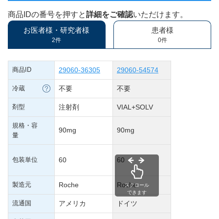
商品IDの番号を押すと
詳細をご確認
いただけます。
お医者様・研究者様
患者様
2件
0件
商品ID
29060-36305
29060-54574
冷蔵
不要
不要
剤型
注射剤
VIAL+SOLV
規格・容
90mg
90mg
量
包装単位
60
60
製造元
Roche
Roche
スクロール
できます
流通国
アメリカ
ドイツ