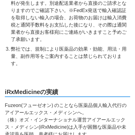
料が発生します。別途配送業者から直接のご請求とな
りますのでご確認下さい。※FedEx発送で輸入確認証
を取得しない輸入の場合、お荷物のお届けは輸入消費
税と通関手数料をお支払した後になり、その際は通関
業者から直接お客様宛にご連絡がいきますこと予めご
了承願います。
弊社では、規制により医薬品の効果・効能、用法・用
量、副作用等をご案内することは禁じられておりま
す。
iRxMedicineの実績
Fuzeon(フューゼオン) のことなら医薬品個人輸入代行の
アイアールエックス・メディシンへ。
（株）オズ・インターナショナル運営アイアールエック
ス・メディシン(iRxMedicine)は入手が困難な医薬品や未
承認薬を医師、患者様にお届けします。