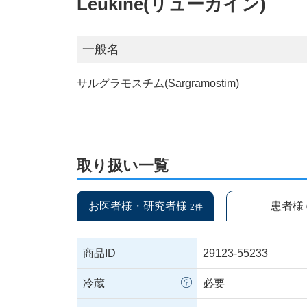
Leukine(リューカイン)
一般名
サルグラモスチム(Sargramostim)
取り扱い一覧
お医者様・研究者様
患者様
2件
商品ID
29123-55233
冷蔵
必要