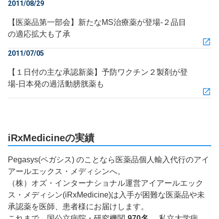
2011/08/29
【医薬品第一部会】新たなMS治療薬が登場‐２品目
の適応拡大も了承
2011/07/05
【１日付の主な承認新薬】予防ワクチン２製剤が登
場‐日本発の過活動膀胱薬も
iRxMedicineの実績
Pegasys(ペガシス) のことなら医薬品個人輸入代行のアイ
アールエックス・メディシンへ。
（株）オズ・インターナショナル運営アイアールエック
ス・メディシン(iRxMedicine)は入手が困難な医薬品や未
承認薬を医師、患者様にお届けします。
これまで、国公立病院・研究機関
970名
、私立大学病