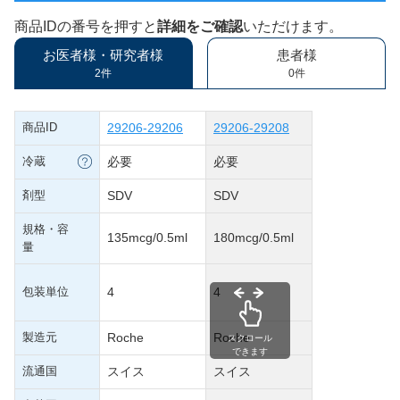
商品IDの番号を押すと
詳細をご確認
いただけます。
お医者様・研究者様
患者様
2件
0件
商品ID
29206-29206
29206-29208
冷蔵
必要
必要
剤型
SDV
SDV
規格・容
135mcg/0.5ml
180mcg/0.5ml
量
包装単位
4
4
製造元
Roche
Roche
スクロール
できます
流通国
スイス
スイス