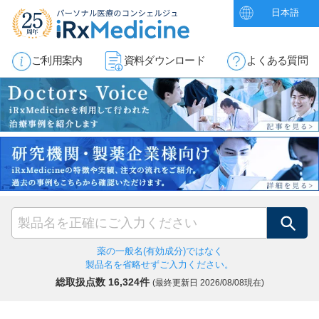
日本語
ご利用案内
資料ダウンロード
よくある質問
検索
薬の一般名(有効成分)ではなく
製品名を省略せずご入力ください。
総取扱点数 16,324件
(最終更新日
2026/08/08現在)