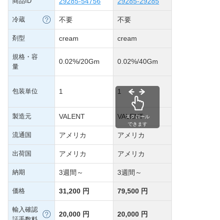
商品ID
29285-54756
29285-29285
冷蔵
不要
不要
剤型
cream
cream
規格・容
0.02%/20Gm
0.02%/40Gm
量
包装単位
1
1
製造元
VALENT
VALENT
スクロール
できます
流通国
アメリカ
アメリカ
出荷国
アメリカ
アメリカ
納期
3週間～
3週間～
価格
31,200 円
79,500 円
輸入確認
20,000 円
20,000 円
証手数料