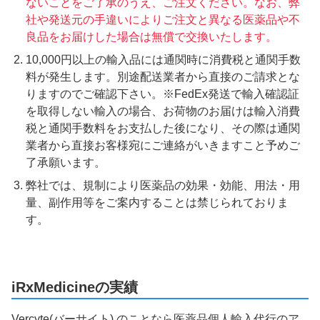
ないことをご了承のうえ、ご注文ください。なお、弊
社や発送元の手違いによりご注文と異なる医薬品や不
良品をお届けした場合は無償で交換いたします。
10,000円以上の輸入品には通関時に消費税と通関手数
料が発生します。別途配送業者から直接のご請求とな
りますのでご確認下さい。※FedEx発送で輸入確認証
を取得しない輸入の場合、お荷物のお届けは輸入消費
税と通関手数料をお支払した後になり、その際は通関
業者から直接お客様宛にご連絡がいきますこと予めご
了承願います。
弊社では、規制により医薬品の効果・効能、用法・用
量、副作用等をご案内することは禁じられておりま
す。
iRxMedicineの実績
Vercyte(バーサイト) のことなら医薬品個人輸入代行のア