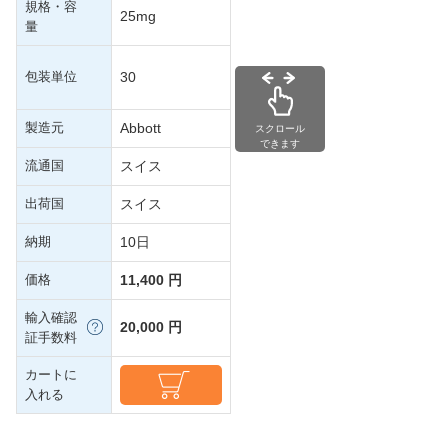
規格・容
25mg
量
包装単位
30
製造元
Abbott
スクロール
できます
流通国
スイス
出荷国
スイス
納期
10日
価格
11,400 円
輸入確認
20,000 円
証手数料
カートに
入れる