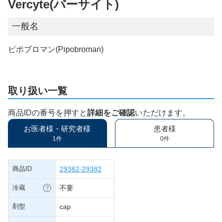
Vercyte(バーサイト)
一般名
ピポブロマン(Pipobroman)
取り扱い一覧
商品IDの番号を押すと
詳細をご確認
いただけます。
お医者様・研究者様
患者様
1件
0件
商品ID
29382-29382
冷蔵
不要
剤型
cap