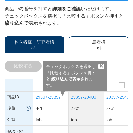
商品IDの番号を押すと
詳細をご確認
いただけます。
チェックボックスを選択し「比較する」ボタンを押すと
絞り込んで表示
されます。
お医者様・研究者様
患者様
8件
0件
×
比較する
チェックボックスを選択し
「比較する」ボタンを押す
と
絞り込んで表示
されま
す。
商品ID
29397-29397
29397-29400
29397-29402
冷蔵
不要
不要
不要
剤型
tab
tab
tab
規格・容