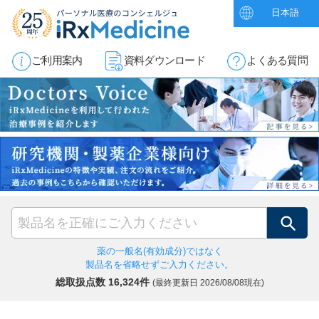
日本語
ご利用案内
資料ダウンロード
よくある質問
検索
薬の一般名(有効成分)ではなく
製品名を省略せずご入力ください。
総取扱点数 16,324件
(最終更新日
2026/08/08現在)