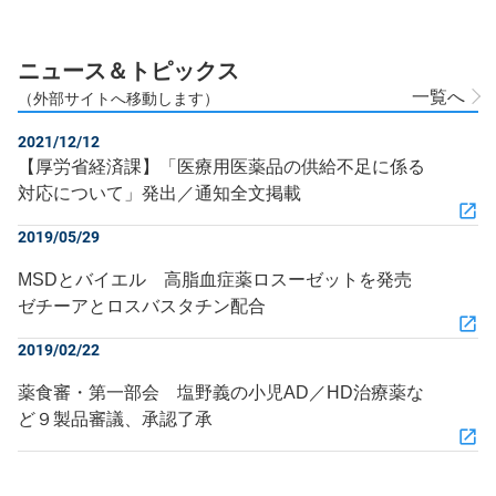
ニュース＆トピックス
一覧へ
（外部サイトへ移動します）
2021/12/12
【厚労省経済課】「医療用医薬品の供給不足に係る
対応について」発出／通知全文掲載
2019/05/29
MSDとバイエル 高脂血症薬ロスーゼットを発売
ゼチーアとロスバスタチン配合
2019/02/22
薬食審・第一部会 塩野義の小児AD／HD治療薬な
ど９製品審議、承認了承