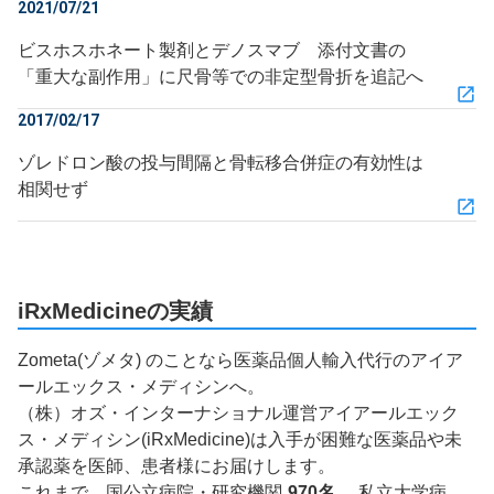
2021/07/21
ビスホスホネート製剤とデノスマブ 添付文書の
「重大な副作用」に尺骨等での非定型骨折を追記へ
2017/02/17
ゾレドロン酸の投与間隔と骨転移合併症の有効性は
相関せず
iRxMedicineの実績
Zometa(ゾメタ) のことなら医薬品個人輸入代行のアイア
ールエックス・メディシンへ。
（株）オズ・インターナショナル運営アイアールエック
ス・メディシン(iRxMedicine)は入手が困難な医薬品や未
承認薬を医師、患者様にお届けします。
これまで、国公立病院・研究機関
970名
、私立大学病