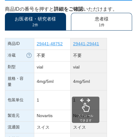
商品IDの番号を押すと
詳細をご確認
いただけます。
お医者様・研究者様
患者様
2件
1件
商品ID
29441-48752
29441-29441
冷蔵
不要
不要
剤型
vial
vial
規格・容
4mg/5ml
4mg/5ml
量
包装単位
1
1
製造元
Novartis
Novartis
スクロール
できます
流通国
スイス
スイス