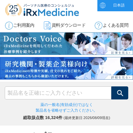
日本語
ご利用案内
資料ダウンロード
よくある質問
検索
薬の一般名(有効成分)ではなく
製品名を省略せずご入力ください。
総取扱点数 16,324件
(最終更新日
2026/08/09現在)