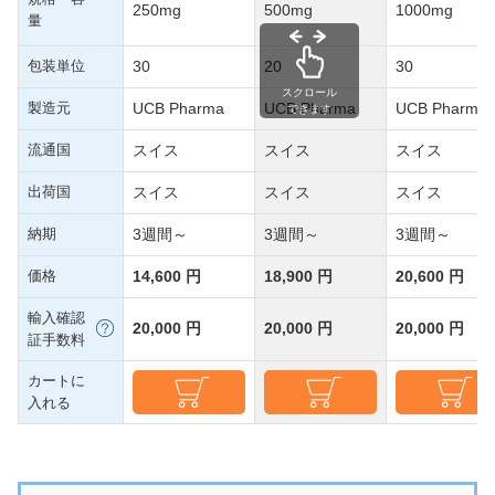
250mg
500mg
1000mg
量
包装単位
30
20
30
スクロール
製造元
UCB Pharma
UCB Pharma
UCB Pharma
できます
流通国
スイス
スイス
スイス
出荷国
スイス
スイス
スイス
納期
3週間～
3週間～
3週間～
価格
14,600 円
18,900 円
20,600 円
輸入確認
20,000 円
20,000 円
20,000 円
証手数料
カートに
入れる