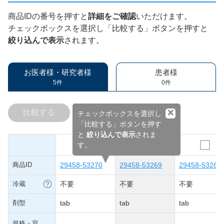
商品IDの番号を押すと
詳細をご確認
いただけます。
チェックボックスを選択し「比較する」ボタンを押すと
絞り込んで表示
されます。
お医者様・研究者様
患者様
5件
0件
×
比較する
チェックボックスを選択し
「比較する」ボタンを押す
と
絞り込んで表示
されま
す。
商品ID
29458-53270
29458-53269
29458-53268
冷蔵
不要
不要
不要
剤型
tab
tab
tab
規格・容