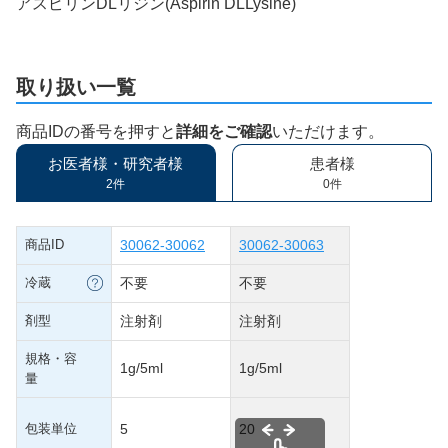
アスピリンDLリジン(Aspirin DLLysine)
取り扱い一覧
商品IDの番号を押すと
詳細をご確認
いただけます。
お医者様・研究者様
患者様
2件
0件
商品ID
30062-30062
30062-30063
冷蔵
不要
不要
剤型
注射剤
注射剤
規格・容
1g/5ml
1g/5ml
量
包装単位
5
20