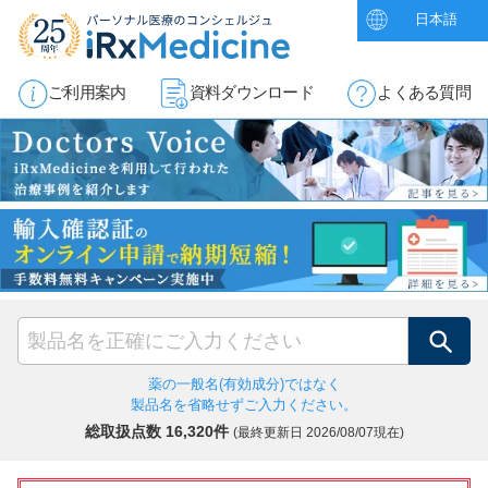
日本語
ご利用案内
資料ダウンロード
よくある質問
検索
薬の一般名(有効成分)ではなく
製品名を省略せずご入力ください。
総取扱点数 16,320件
(最終更新日
2026/08/07現在)