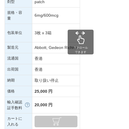
剤型
patch
規格・容
6mg/600mcg
量
包装単位
3枚 x 3箱
製造元
Abbott, Gedeon Richter
スクロール
できます
流通国
香港
出荷国
香港
納期
取り扱い停止
価格
25,000 円
輸入確認
20,000 円
証手数料
カートに
入れる