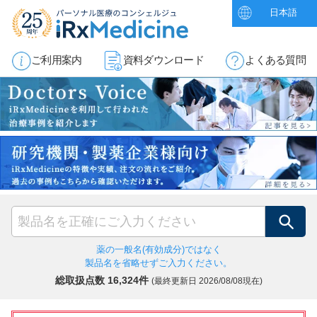
日本語
ご利用案内
資料ダウンロード
よくある質問
検索
薬の一般名(有効成分)ではなく
製品名を省略せずご入力ください。
総取扱点数 16,324件
(最終更新日
2026/08/08現在)