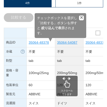
4件
1件
×
比較する
チェックボックスを選択し
「比較する」ボタンを押す
と
絞り込んで表示
されま
す。
商品ID
35064-48378
35064-54087
35064-48377
冷蔵
不要
不要
不要
剤型
tab
tab
tab
規格・容
100mg/25mg
200mg/50mg
200mg/50mg
量
包装単位
60
120
120
スクロール
製造元
ABBVIE
Abbott
ABBVIE
できます
流通国
スイス
ドイツ
スイス