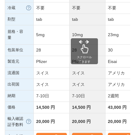
冷蔵
不要
不要
不要
剤型
tab
tab
tab
規格・容
5mg
10mg
23mg
量
包装単位
28
28
30
スクロール
製造元
Pfizer
Pfizer
Eisai
できます
流通国
スイス
スイス
アメリカ
出荷国
スイス
スイス
アメリカ
納期
7-10日
7-10日
2週間
価格
14,500 円
14,500 円
43,000 円
輸入確認
20,000 円
20,000 円
20,000 円
証手数料