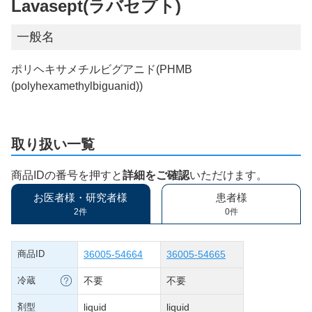
Lavasept(ラバセプト)
一般名
ポリヘキサメチルビグアニド(PHMB
(polyhexamethylbiguanid))
取り扱い一覧
商品IDの番号を押すと
詳細をご確認
いただけます。
お医者様・研究者様
患者様
2件
0件
商品ID
36005-54664
36005-54665
冷蔵
不要
不要
剤型
liquid
liquid