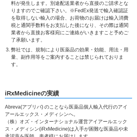
料が発生します。別途配送業者から直接のご請求とな
りますのでご確認下さい。※FedEx発送で輸入確認証
を取得しない輸入の場合、お荷物のお届けは輸入消費
税と通関手数料をお支払した後になり、その際は通関
業者から直接お客様宛にご連絡がいきますこと予めご
了承願います。
弊社では、規制により医薬品の効果・効能、用法・用
量、副作用等をご案内することは禁じられておりま
す。
iRxMedicineの実績
Abreva(アブリバ) のことなら医薬品個人輸入代行のアイ
アールエックス・メディシンへ。
（株）オズ・インターナショナル運営アイアールエック
ス・メディシン(iRxMedicine)は入手が困難な医薬品や未
承認薬を医師、患者様にお届けします。