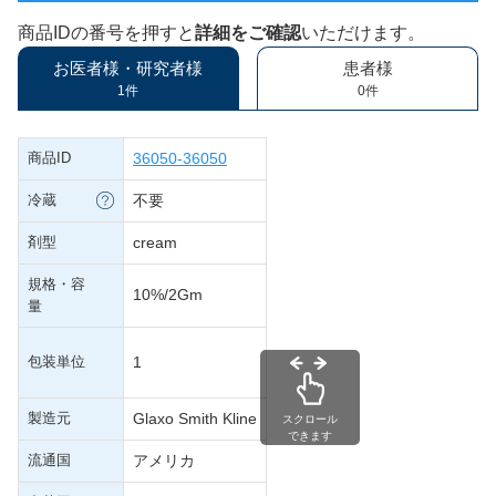
商品IDの番号を押すと
詳細をご確認
いただけます。
お医者様・研究者様
患者様
1件
0件
商品ID
36050-36050
冷蔵
不要
剤型
cream
規格・容
10%/2Gm
量
包装単位
1
製造元
Glaxo Smith Kline
スクロール
できます
流通国
アメリカ