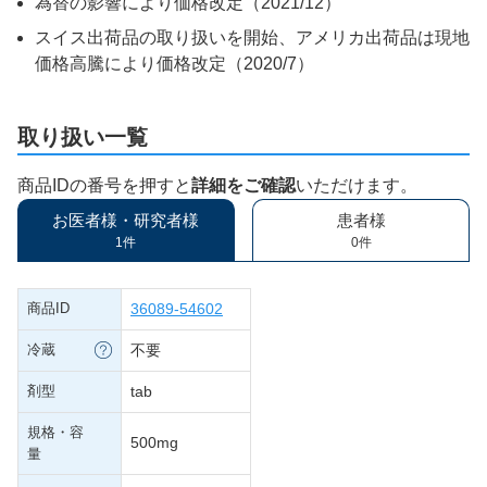
為替の影響により価格改定（2021/12）
スイス出荷品の取り扱いを開始、アメリカ出荷品は現地
価格高騰により価格改定（2020/7）
取り扱い一覧
商品IDの番号を押すと
詳細をご確認
いただけます。
お医者様・研究者様
患者様
1件
0件
商品ID
36089-54602
冷蔵
不要
剤型
tab
規格・容
500mg
量