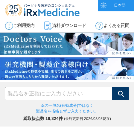
日本語
ご利用案内
資料ダウンロード
よくある質問
検索
薬の一般名(有効成分)ではなく
製品名を省略せずご入力ください。
総取扱点数 16,324件
(最終更新日
2026/08/08現在)