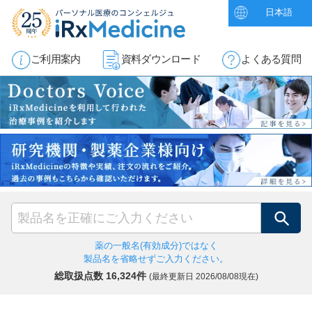
日本語
ご利用案内
資料ダウンロード
よくある質問
検索
薬の一般名(有効成分)ではなく
製品名を省略せずご入力ください。
総取扱点数 16,324件
(最終更新日
2026/08/08現在)