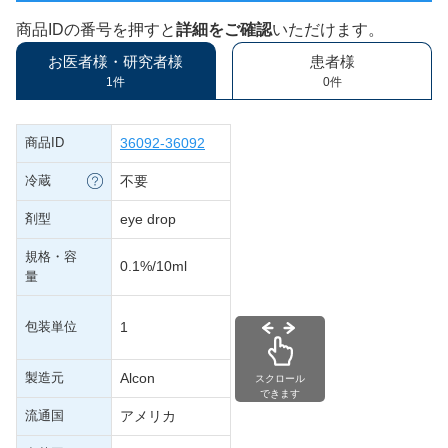
商品IDの番号を押すと
詳細をご確認
いただけます。
お医者様・研究者様
患者様
1件
0件
商品ID
36092-36092
冷蔵
不要
剤型
eye drop
規格・容
0.1%/10ml
量
包装単位
1
製造元
Alcon
スクロール
できます
流通国
アメリカ