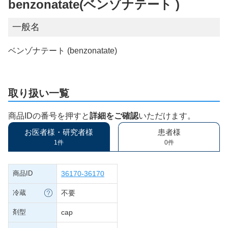
benzonatate(ベンゾナテート )
一般名
ベンゾナテート (benzonatate)
取り扱い一覧
商品IDの番号を押すと
詳細をご確認
いただけます。
お医者様・研究者様
患者様
1件
0件
商品ID
36170-36170
冷蔵
不要
剤型
cap