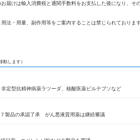
のお届けは輸入消費税と通関手数料をお支払した後になり、そ
、用法・用量、副作用等をご案内することは禁じられておりま
移動します）
議 非定型抗精神病薬ラツーダ、核酸医薬ビルテプソなど
ど７製品の承認了承 がん悪液質用薬は継続審議