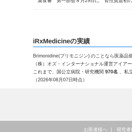
薬食審 第一部会８月29日に 腎性貧血初
iRxMedicineの実績
Brimonidine(ブリモニジン) のことな
（株）オズ・インターナショナル運営アイアールエ
これまで、国公立病院・研究機関
970名
、私
（2026年08月07日時点）
お医者様へ
研究者