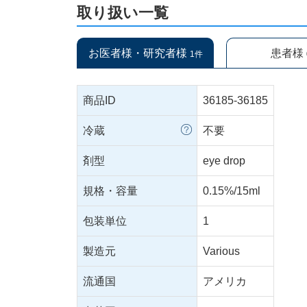
取り扱い一覧
お医者様・研究者様
患者様
1件
商品ID
36185-36185
冷蔵
不要
剤型
eye drop
規格・容量
0.15%/15ml
包装単位
1
製造元
Various
流通国
アメリカ