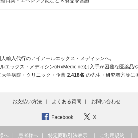
の経口薬・エベレンゾ錠など８製品を審議
ら医薬品個人輸入代行のアイアールエックス・メディシンへ。
ックス・メディシン(iRxMedicine)は入手が困難な医
立大学病院・クリニック・企業
2,418名
の先生・研究者方等に
お支払い方法
よくある質問
お問い合わせ
Facebook
X
様へ
患者様へ
特定商取引法表示
ご利用規約