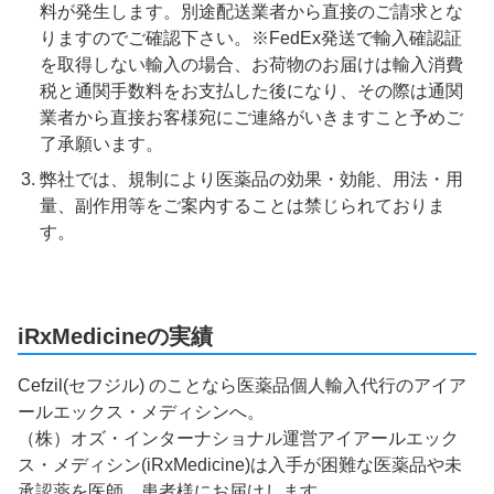
料が発生します。別途配送業者から直接のご請求とな
りますのでご確認下さい。※FedEx発送で輸入確認証
を取得しない輸入の場合、お荷物のお届けは輸入消費
税と通関手数料をお支払した後になり、その際は通関
業者から直接お客様宛にご連絡がいきますこと予めご
了承願います。
弊社では、規制により医薬品の効果・効能、用法・用
量、副作用等をご案内することは禁じられておりま
す。
iRxMedicineの実績
Cefzil(セフジル) のことなら医薬品個人輸入代行のアイア
ールエックス・メディシンへ。
（株）オズ・インターナショナル運営アイアールエック
ス・メディシン(iRxMedicine)は入手が困難な医薬品や未
承認薬を医師、患者様にお届けします。