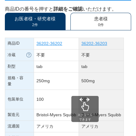
商品IDの番号を押すと
詳細をご確認
いただけます。
お医者様・研究者様
患者様
2件
0件
商品ID
36202-36202
36202-36203
冷蔵
不要
不要
剤型
tab
tab
規格・容
250mg
500mg
量
包装単位
100
50
製造元
Bristol-Myers Squibb
Bristol-Myers Squibb
スクロール
できます
流通国
アメリカ
アメリカ