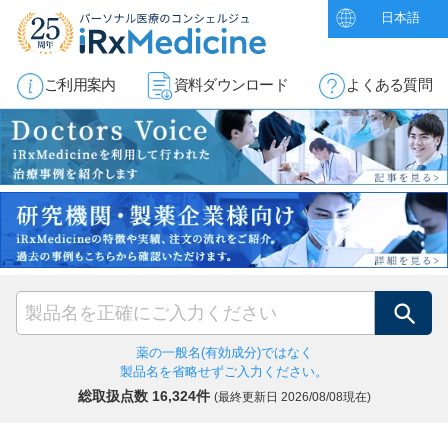
日本語
ご利用案内
資料ダウンロード
よくある質問
検索
薬の一般名(有効成分)ではなく
製品名を省略せずご入力ください。
総取扱点数 16,324件
(最終更新日
2026/08/08現在)