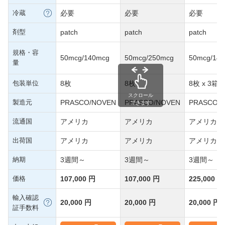
冷蔵
必要
必要
必要
剤型
patch
patch
patch
規格・容
50mcg/140mcg
50mcg/250mcg
50mcg/14
量
包装単位
8枚
8枚
8枚 x 3箱
スクロール
製造元
PRASCO/NOVEN
PRASCO/NOVEN
PRASCO/
できます
流通国
アメリカ
アメリカ
アメリカ
出荷国
アメリカ
アメリカ
アメリカ
納期
3週間～
3週間～
3週間～
価格
107,000 円
107,000 円
225,000 円
輸入確認
20,000 円
20,000 円
20,000 円
証手数料