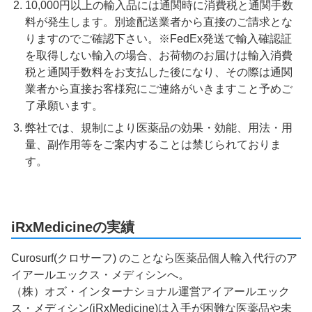
10,000円以上の輸入品には通関時に消費税と通関手数
料が発生します。別途配送業者から直接のご請求とな
りますのでご確認下さい。※FedEx発送で輸入確認証
を取得しない輸入の場合、お荷物のお届けは輸入消費
税と通関手数料をお支払した後になり、その際は通関
業者から直接お客様宛にご連絡がいきますこと予めご
了承願います。
弊社では、規制により医薬品の効果・効能、用法・用
量、副作用等をご案内することは禁じられておりま
す。
iRxMedicineの実績
Curosurf(クロサーフ) のことなら医薬品個人輸入代行のア
イアールエックス・メディシンへ。
（株）オズ・インターナショナル運営アイアールエック
ス・メディシン(iRxMedicine)は入手が困難な医薬品や未