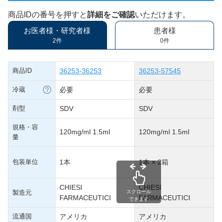
商品IDの番号を押すと
詳細をご確認
いただけます。
お医者様・研究者様
患者様
2件
0件
商品ID
36253-36253
36253-57545
冷蔵
必要
必要
剤型
SDV
SDV
規格・容
120mg/ml 1.5ml
120mg/ml 1.5ml
量
包装単位
1本
1本 × 2箱
CHIESI
CHIESI
製造元
スクロール
FARMACEUTICI
FARMACEUTICI
できます
流通国
アメリカ
アメリカ