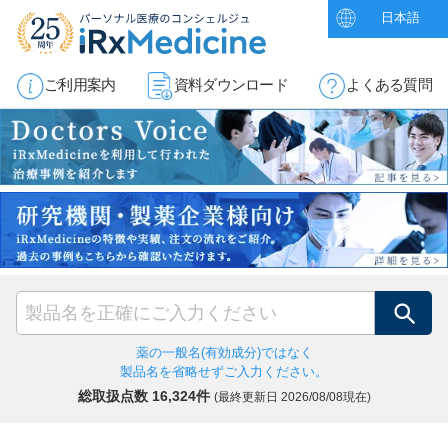
日本語
ご利用案内
資料ダウンロード
よくある質問
検索
薬の一般名(有効成分)ではなく
製品名を省略せずご入力ください。
総取扱点数 16,324件
(最終更新日
2026/08/08現在)