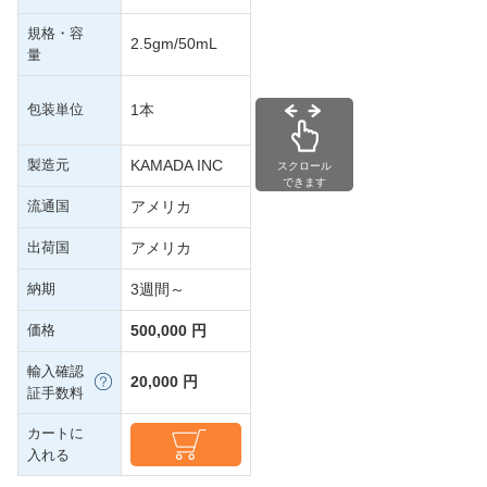
規格・容
2.5gm/50mL
量
包装単位
1本
製造元
KAMADA INC
スクロール
できます
流通国
アメリカ
出荷国
アメリカ
納期
3週間～
価格
500,000 円
輸入確認
20,000 円
証手数料
カートに
入れる