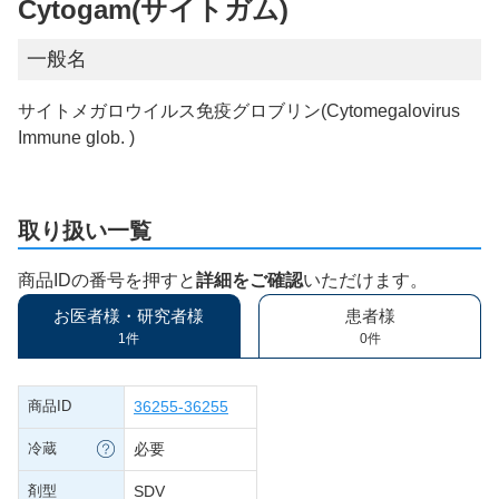
Cytogam(サイトガム)
一般名
サイトメガロウイルス免疫グロブリン(Cytomegalovirus
Immune glob. )
取り扱い一覧
商品IDの番号を押すと
詳細をご確認
いただけます。
お医者様・研究者様
患者様
1件
0件
商品ID
36255-36255
冷蔵
必要
剤型
SDV