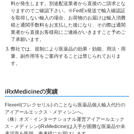
料が発生します。別途配送業者から直接のご請求とな
りますのでご確認下さい。※FedEx発送で輸入確認証
を取得しない輸入の場合、お荷物のお届けは輸入消費
税と通関手数料をお支払した後になり、その際は通関
業者から直接お客様宛にご連絡がいきますこと予めご
了承願います。
弊社では、規制により医薬品の効果・効能、用法・用
量、副作用等をご案内することは禁じられておりま
す。
iRxMedicineの実績
Flexeril(フレクセリル) のことなら医薬品個人輸入代行の
アイアールエックス・メディシンへ。
（株）オズ・インターナショナル運営アイアールエック
ス・メディシン(iRxMedicine)は入手が困難な医薬品や未
承認薬を医師、患者様にお届けします。