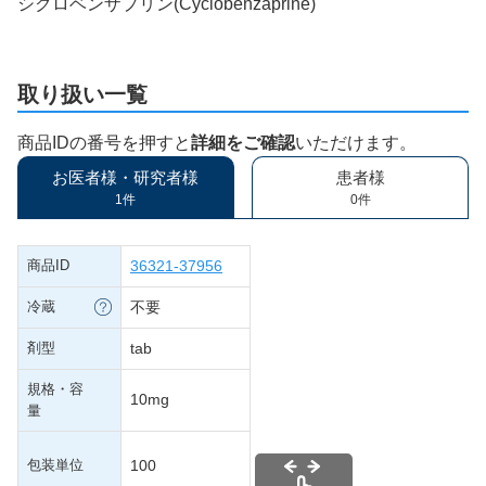
シクロベンザプリン(Cyclobenzaprine)
取り扱い一覧
商品IDの番号を押すと
詳細をご確認
いただけます。
お医者様・研究者様
患者様
1件
0件
商品ID
36321-37956
冷蔵
不要
剤型
tab
規格・容
10mg
量
包装単位
100