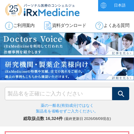
日本語
ご利用案内
資料ダウンロード
よくある質問
検索
薬の一般名(有効成分)ではなく
製品名を省略せずご入力ください。
総取扱点数 16,324件
(最終更新日
2026/08/09現在)