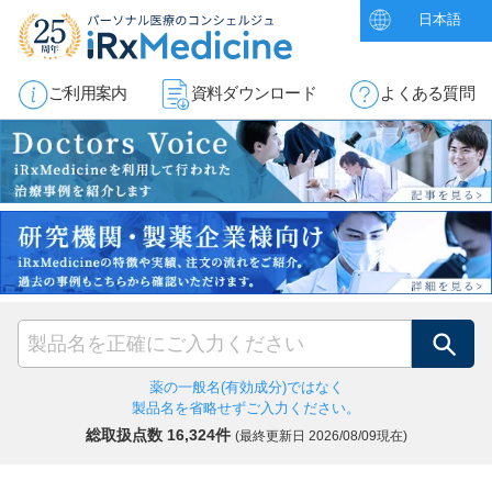
日本語
ご利用案内
資料ダウンロード
よくある質問
検索
薬の一般名(有効成分)ではなく
製品名を省略せずご入力ください。
総取扱点数 16,324件
(最終更新日
2026/08/09現在)