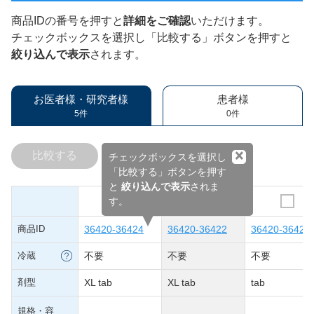
商品IDの番号を押すと
詳細をご確認
いただけます。
チェックボックスを選択し「比較する」ボタンを押すと
絞り込んで表示
されます。
お医者様・研究者様
患者様
5件
0件
×
比較する
チェックボックスを選択し
「比較する」ボタンを押す
と
絞り込んで表示
されま
す。
商品ID
36420-36424
36420-36422
36420-36420
冷蔵
不要
不要
不要
剤型
XL tab
XL tab
tab
規格・容