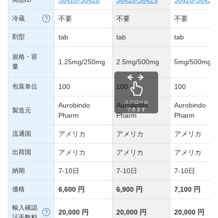
冷蔵
不要
不要
不要
剤型
tab
tab
tab
規格・容
1.25mg/250mg
2.5mg/500mg
5mg/500mg
量
包装単位
100
100
100
スクロール
Aurobindo
Aurobindo
Aurobindo
製造元
できます
Pharm
Pharm
Pharm
流通国
アメリカ
アメリカ
アメリカ
出荷国
アメリカ
アメリカ
アメリカ
納期
7-10日
7-10日
7-10日
価格
6,600 円
6,900 円
7,100 円
輸入確認
20,000 円
20,000 円
20,000 円
証手数料