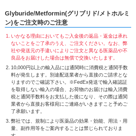
Glyburide/Metformin(グリブリド/メトホルミ
ン)をご注文時のご注意
いかなる理由においてもご入金後の返品・返金は承れ
ないことをご了承のうえ、ご注文ください。なお、弊
社や発送元の手違いによりご注文と異なる医薬品や不
良品をお届けした場合は無償で交換いたします。
10,000円以上の輸入品には通関時に消費税と通関手数
料が発生します。別途配送業者から直接のご請求とな
りますのでご確認下さい。※FedEx発送で輸入確認証
を取得しない輸入の場合、お荷物のお届けは輸入消費
税と通関手数料をお支払した後になり、その際は通関
業者から直接お客様宛にご連絡がいきますこと予めご
了承願います。
弊社では、規制により医薬品の効果・効能、用法・用
量、副作用等をご案内することは禁じられておりま
す。