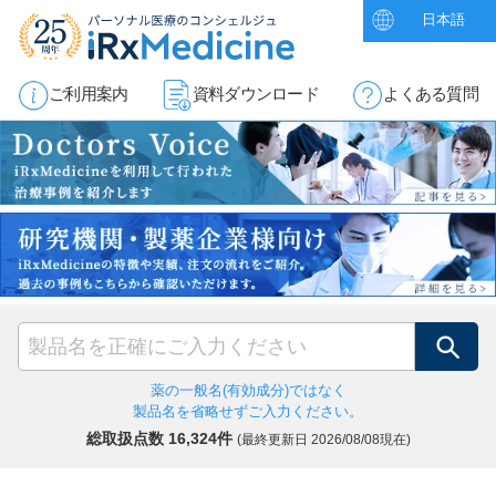
日本語
ご利用案内
資料ダウンロード
よくある質問
検索
薬の一般名(有効成分)ではなく
製品名を省略せずご入力ください。
総取扱点数 16,324件
(最終更新日
2026/08/08現在)