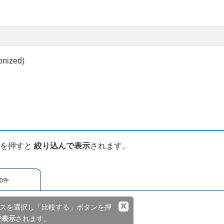
ized)
ンを押すと
絞り込んで表示
されます。
0件
×
スを選択し「比較する」ボタンを押
で表示
されます。