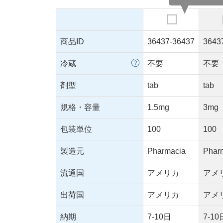
商品ID
36437-36437
3643
冷蔵
不要
不要
剤型
tab
tab
規格・容量
1.5mg
3mg
包装単位
100
100
製造元
Pharmacia
Phar
流通国
アメリカ
アメ
出荷国
アメリカ
アメ
納期
7-10日
7-10