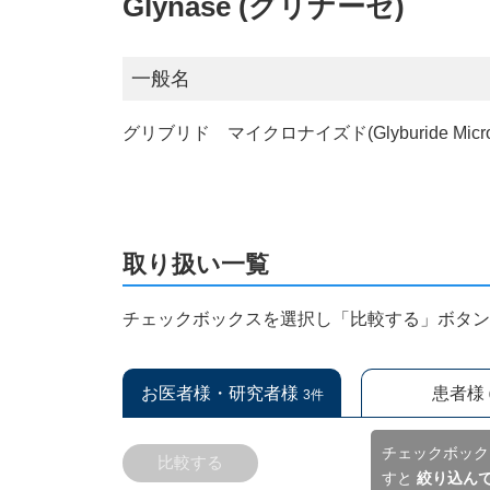
Glynase (グリナーゼ)
一般名
グリブリド マイクロナイズド(Glyburide Micron
取り扱い一覧
チェックボックスを選択し「比較する」ボタ
お医者様・研究者様
患者様
3件
チェックボック
比較する
すと
絞り込ん