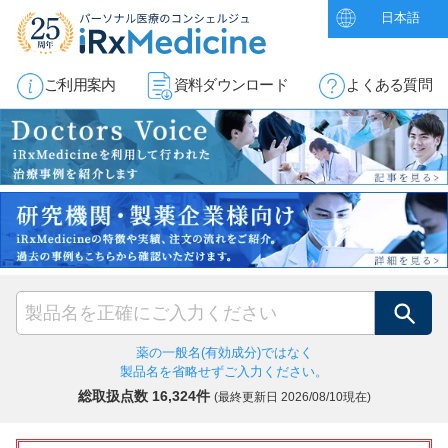
日本語
ご利用案内
資料ダウンロード
よくある質問
検索
薬の一般名(有効成分)ではなく
製品名を省略せずご入力ください。
総取扱点数 16,324件
(最終更新日
2026/08/10現在)