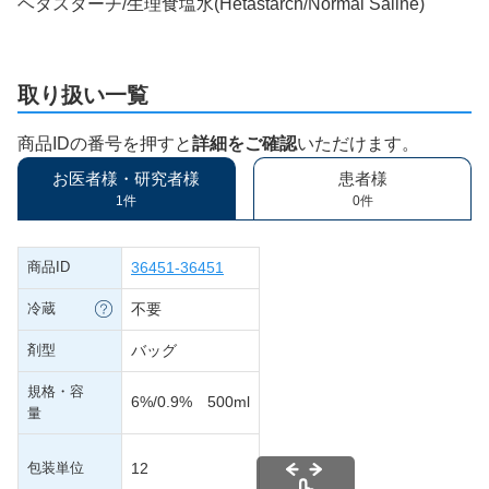
ヘタスターチ/生理食塩水(Hetastarch/Normal Saline)
取り扱い一覧
商品IDの番号を押すと
詳細をご確認
いただけます。
お医者様・研究者様
患者様
1件
0件
商品ID
36451-36451
冷蔵
不要
剤型
バッグ
規格・容
6%/0.9% 500ml
量
包装単位
12