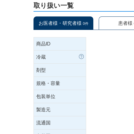
取り扱い一覧
お医者様・研究者様
患者様
0件
商品ID
冷蔵
剤型
規格・容量
包装単位
製造元
流通国