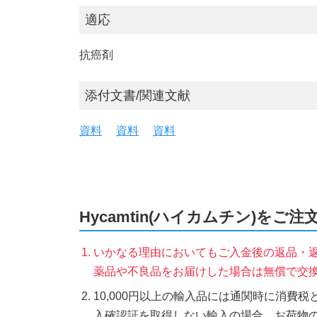
適応
抗癌剤
添付文書/関連文献
資料
資料
資料
Hycamtin(ハイカムチン)をご
いかなる理由においてもご入金後の返品・
薬品や不良品をお届けした場合は無償で交
10,000円以上の輸入品には通関時に消費
入確認証を取得しない輸入の場合、お荷物