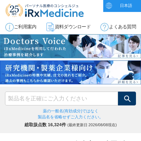
日本語
ご利用案内
資料ダウンロード
よくある質問
検索
薬の一般名(有効成分)ではなく
製品名を省略せずご入力ください。
総取扱点数 16,324件
(最終更新日
2026/08/08現在)