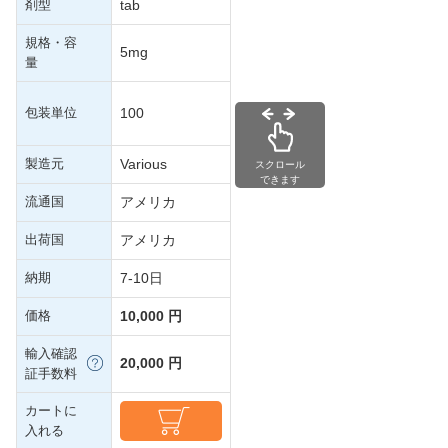
剤型
tab
規格・容
5mg
量
包装単位
100
製造元
Various
スクロール
できます
流通国
アメリカ
出荷国
アメリカ
納期
7-10日
価格
10,000 円
輸入確認
20,000 円
証手数料
カートに
入れる