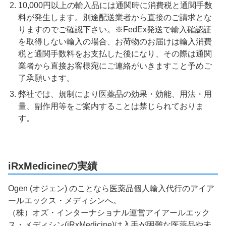
10,000円以上の輸入品には通関時に消費税と通関手数
料が発生します。別途配送業者から直接のご請求とな
りますのでご確認下さい。※FedEx発送で輸入確認証
を取得しない輸入の場合、お荷物のお届けは輸入消費
税と通関手数料をお支払した後になり、その際は通関
業者から直接お客様宛にご連絡がいきますこと予めご
了承願います。
弊社では、規制により医薬品の効果・効能、用法・用
量、副作用等をご案内することは禁じられておりま
す。
iRxMedicineの実績
Ogen (オジェン) のことなら医薬品個人輸入代行のアイア
ールエックス・メディシンへ。
（株）オズ・インターナショナル運営アイアールエック
ス・メディシン(iRxMedicine)は入手が困難な医薬品や未