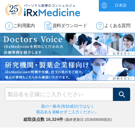
日本語
ご利用案内
資料ダウンロード
よくある質問
検索
薬の一般名(有効成分)ではなく
製品名を省略せずご入力ください。
総取扱点数 16,324件
(最終更新日
2026/08/08現在)