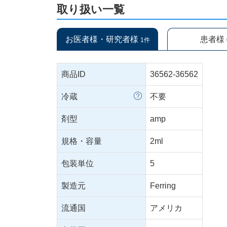
取り扱い一覧
お医者様・研究者様
患者様
1件
商品ID
36562-36562
冷蔵
不要
剤型
amp
規格・容量
2ml
包装単位
5
製造元
Ferring
流通国
アメリカ