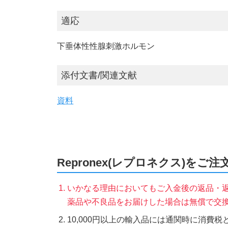
適応
下垂体性性腺刺激ホルモン
添付文書/関連文献
資料
Repronex(レプロネクス)をご
いかなる理由においてもご入金後の返品・
薬品や不良品をお届けした場合は無償で交
10,000円以上の輸入品には通関時に消費