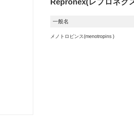
Repronex(レプロネク
一般名
メノトロピンス(menotropins )