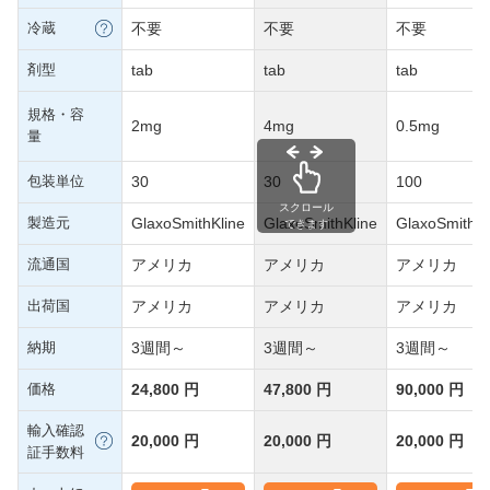
冷蔵
不要
不要
不要
剤型
tab
tab
tab
規格・容
2mg
4mg
0.5mg
量
包装単位
30
30
100
スクロール
製造元
GlaxoSmithKline
GlaxoSmithKline
GlaxoSmithKl
できます
流通国
アメリカ
アメリカ
アメリカ
出荷国
アメリカ
アメリカ
アメリカ
納期
3週間～
3週間～
3週間～
価格
24,800 円
47,800 円
90,000 円
輸入確認
20,000 円
20,000 円
20,000 円
証手数料