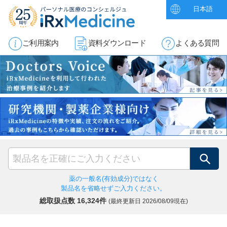
日本語
ご利用案内
資料ダウンロード
よくある質問
検索
薬の一般名(有効成分)ではなく
製品名を省略せずご入力ください。
総取扱点数 16,324件
(最終更新日
2026/08/09現在)