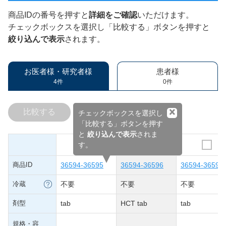
商品IDの番号を押すと
詳細をご確認
いただけます。
チェックボックスを選択し「比較する」ボタンを押すと
絞り込んで表示
されます。
お医者様・研究者様
患者様
4件
0件
×
比較する
チェックボックスを選択し
「比較する」ボタンを押す
と
絞り込んで表示
されま
す。
商品ID
36594-36595
36594-36596
36594-36594
冷蔵
不要
不要
不要
剤型
tab
HCT tab
tab
規格・容