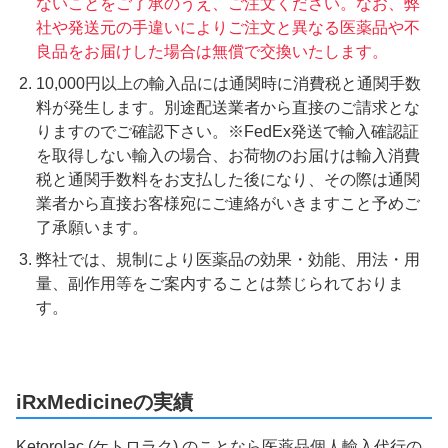
ないことをご了承のうえ、ご注文ください。なお、弊
社や発送元の手違いによりご注文と異なる医薬品や不
良品をお届けした場合は無償で交換いたします。
10,000円以上の輸入品には通関時に消費税と通関手数
料が発生します。別途配送業者から直接のご請求とな
りますのでご確認下さい。※FedEx発送で輸入確認証
を取得しない輸入の場合、お荷物のお届けは輸入消費
税と通関手数料をお支払した後になり、その際は通関
業者から直接お客様宛にご連絡がいきますこと予めご
了承願います。
弊社では、規制により医薬品の効果・効能、用法・用
量、副作用等をご案内することは禁じられておりま
す。
iRxMedicineの実績
Ketorolac (ケトロラク) のことなら医薬品個人輸入代行の