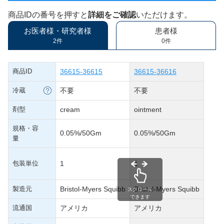
商品IDの番号を押すと
詳細をご確認
いただけます。
お医者様・研究者様
患者様
2件
0件
商品ID
36615-36615
36615-36616
冷蔵
不要
不要
剤型
cream
ointment
規格・容
0.05%/50Gm
0.05%/50Gm
量
包装単位
1
1
製造元
Bristol-Myers Squibb
Bristol-Myers Squibb
スクロール
できます
流通国
アメリカ
アメリカ