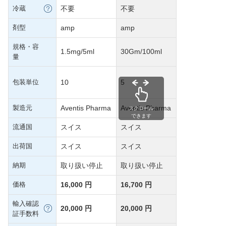
冷蔵
不要
不要
剤型
amp
amp
規格・容
1.5mg/5ml
30Gm/100ml
量
包装単位
10
5
製造元
Aventis Pharma
Aventis Pharma
スクロール
できます
流通国
スイス
スイス
出荷国
スイス
スイス
納期
取り扱い停止
取り扱い停止
価格
16,000 円
16,700 円
輸入確認
20,000 円
20,000 円
証手数料