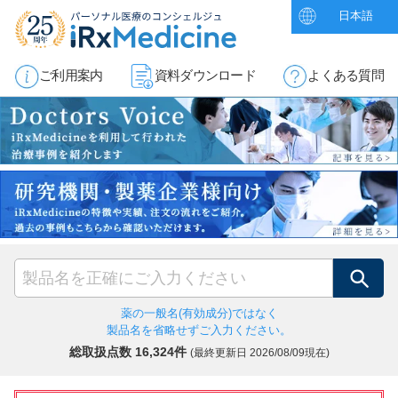
日本語
ご利用案内
資料ダウンロード
よくある質問
検索
薬の一般名(有効成分)ではなく
製品名を省略せずご入力ください。
総取扱点数 16,324件
(最終更新日
2026/08/09現在)