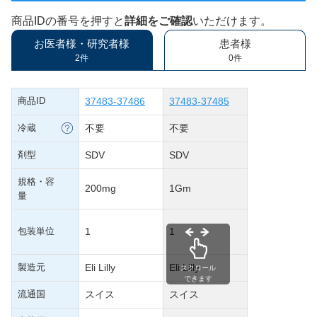
商品IDの番号を押すと
詳細をご確認
いただけます。
お医者様・研究者様
患者様
2件
0件
商品ID
37483-37486
37483-37485
冷蔵
不要
不要
剤型
SDV
SDV
規格・容
200mg
1Gm
量
包装単位
1
1
製造元
Eli Lilly
Eli Lilly
スクロール
できます
流通国
スイス
スイス