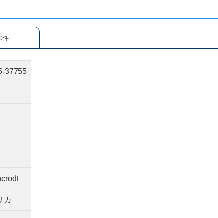
0件
5-37755
ncrodt
リカ