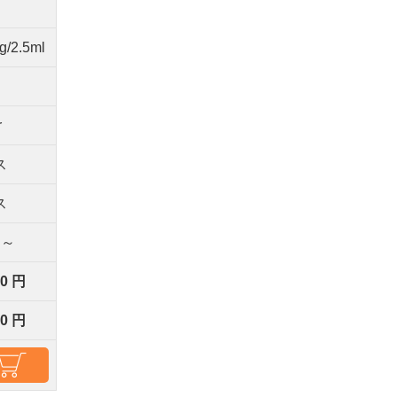
g/2.5ml
r
ス
ス
間～
00 円
00 円