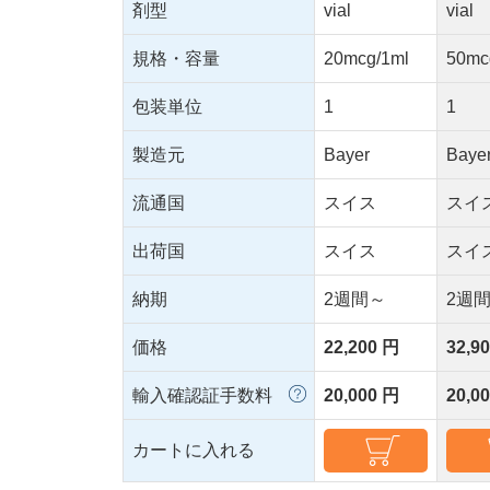
剤型
vial
vial
規格・容量
20mcg/1ml
50mc
包装単位
1
1
製造元
Bayer
Baye
流通国
スイス
スイ
出荷国
スイス
スイ
納期
2週間～
2週
価格
22,200 円
32,9
輸入確認証手数料
20,000 円
20,0
カートに入れる