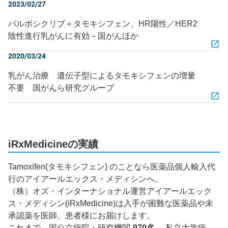
2023/02/27
パルボシクリブ＋タモキシフェン、HR陽性／HER2
陰性進行乳がんに有効－国がんほか
2020/03/24
乳がん治療 遺伝子型によるタモキシフェンの増量
不要 国がんら研究グループ
iRxMedicineの実績
Tamoxifen(タモキシフェン) のことなら医薬品個人輸入代
行のアイアールエックス・メディシンへ。
（株）オズ・インターナショナル運営アイアールエック
ス・メディシン(iRxMedicine)は入手が困難な医薬品や未
承認薬を医師、患者様にお届けします。
これまで、国公立病院・研究機関
970名
、私立大学病